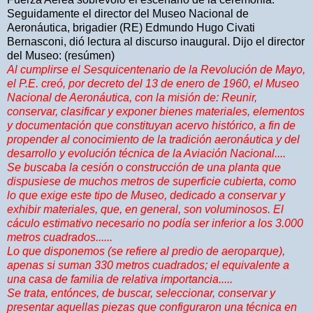
Seguidamente el director del Museo Nacional de
Aeronáutica, brigadier (RE) Edmundo Hugo Civati
Bernasconi, dió lectura al discurso inaugural. Dijo el director
del Museo: (resúmen)
Al cumplirse el Sesquicentenario de la Revolución de Mayo,
el P.E. creó, por decreto del 13 de enero de 1960, el Museo
Nacional de Aeronáutica, con la misión de: Reunir,
conservar, clasificar y exponer bienes materiales, elementos
y documentación que constituyan acervo histórico, a fin de
propender al conocimiento de la tradición aeronáutica y del
desarrollo y evolución técnica de la Aviación Nacional....
Se buscaba la cesión o construcción de una planta que
dispusiese de muchos metros de superficie cubierta, como
lo que exige este tipo de Museo, dedicado a conservar y
exhibir materiales, que, en general, son voluminosos. El
cáculo estimativo necesario no podía ser inferior a los 3.000
metros cuadrados......
Lo que disponemos (se refiere al predio de aeroparque),
apenas si suman 330 metros cuadrados; el equivalente a
una casa de familia de relativa importancia.....
Se trata, entónces, de buscar, seleccionar, conservar y
presentar aquellas piezas que configuraron una técnica en