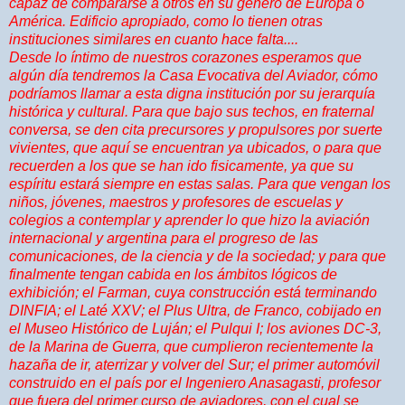
capaz de compararse a otros en su género de Europa o
América. Edificio apropiado, como lo tienen otras
instituciones similares en cuanto hace falta....
Desde lo íntimo de nuestros corazones esperamos que
algún día tendremos la Casa Evocativa del Aviador, cómo
podríamos llamar a esta digna institución por su jerarquía
histórica y cultural. Para que bajo sus techos, en fraternal
conversa, se den cita precursores y propulsores por suerte
vivientes, que aquí se encuentran ya ubicados, o para que
recuerden a los que se han ido fisicamente, ya que su
espíritu estará siempre en estas salas. Para que vengan los
niños, jóvenes, maestros y profesores de escuelas y
colegios a contemplar y aprender lo que hizo la aviación
internacional y argentina para el progreso de las
comunicaciones, de la ciencia y de la sociedad; y para que
finalmente tengan cabida en los ámbitos lógicos de
exhibición; el Farman, cuya construcción está terminando
DINFIA; el Laté XXV; el Plus Ultra, de Franco, cobijado en
el Museo Histórico de Luján; el Pulqui I; los aviones DC-3,
de la Marina de Guerra, que cumplieron recientemente la
hazaña de ir, aterrizar y volver del Sur; el primer automóvil
construido en el país por el Ingeniero Anasagasti, profesor
que fuera del primer curso de aviadores, con el cual se