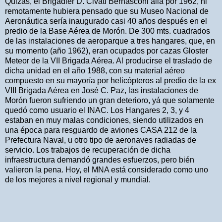
Quizás, el Brigadier D. Civati Bernasconi allá por 1962, ni
remotamente hubiera pensado que su Museo Nacional de
Aeronáutica sería inaugurado casi 40 años después en el
predio de la Base Aérea de Morón. De 300 mts. cuadrados
de las instalaciones de aeroparque a tres hangares, que, en
su momento (año 1962), eran ocupados por cazas Gloster
Meteor de la VII Brigada Aérea. Al producirse el traslado de
dicha unidad en el año 1988, con su material aéreo
compuesto en su mayoría por helicópteros al predio de la ex
VIII Brigada Aérea en José C. Paz, las instalaciones de
Morón fueron sufriendo un gran deterioro, yá que solamente
quedó como usuario el INAC. Los Hangares 2, 3, y 4
estaban en muy malas condiciones, siendo utilizados en
una época para resguardo de aviones CASA 212 de la
Prefectura Naval, u otro tipo de aeronaves radiadas de
servicio. Los trabajos de recuperación de dicha
infraestructura demandó grandes esfuerzos, pero bién
valieron la pena. Hoy, el MNA está considerado como uno
de los mejores a nivel regional y mundial.